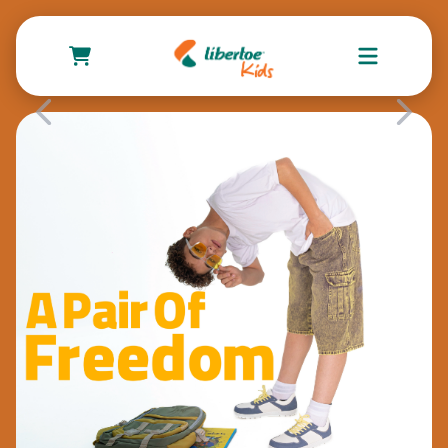
مدل های کفش
بچه‌گانه
پینکی
تیبیالیس
فیبولا
اسپرینگ
سافینو