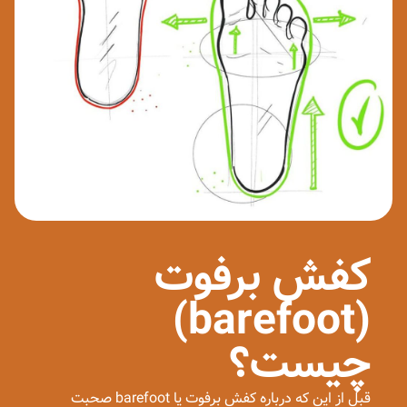
کفش برفوت
(barefoot)
چیست؟
قبل از این که درباره کفش برفوت یا barefoot صحبت